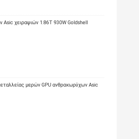
 Asic χειραψιών 1.86T 930W Goldshell
ταλλείας μερών GPU ανθρακωρύχων Asic