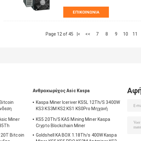
ΕΠΙΚΟΙΝΩΝΊΑ
Page 12 of 45
|<
<<
7
8
9
10
11
Αφή
Ανθρακωρύχος Asic Kaspa
Bitcoin
Kaspa Miner Iceriver KS5L 12Th/S 3400W
ύνδεση
KS3 KS3M KS2 KS1 KS0Pro Μηχανή
εξόρυξης Blockchain KS5L Kas Miner
Asic Miner
KS5 20Th/S KAS Mining Miner Kaspa
335Th
Crypto Blockchain Miner
120T Bitcoin
Goldshell KA BOX 1.18Th/s 400W Kaspa