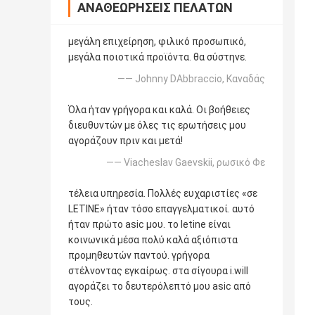
ΑΝΑΘΕΩΡΉΣΕΙΣ ΠΕΛΑΤΏΝ
μεγάλη επιχείρηση, φιλικό προσωπικό,
μεγάλα ποιοτικά προϊόντα. θα σύστηνε.
—— Johnny DAbbraccio, Καναδάς
Όλα ήταν γρήγορα και καλά. Οι βοήθειες
διευθυντών με όλες τις ερωτήσεις μου
αγοράζουν πριν και μετά!
—— Viacheslav Gaevskii, ρωσικό Φε
τέλεια υπηρεσία. Πολλές ευχαριστίες «σε
LETINE» ήταν τόσο επαγγελματικοί. αυτό
ήταν πρώτο asic μου. το letine είναι
κοινωνικά μέσα πολύ καλά αξιόπιστα
προμηθευτών παντού. γρήγορα
στέλνοντας εγκαίρως. στα σίγουρα i.will
αγοράζει το δευτερόλεπτό μου asic από
τους.