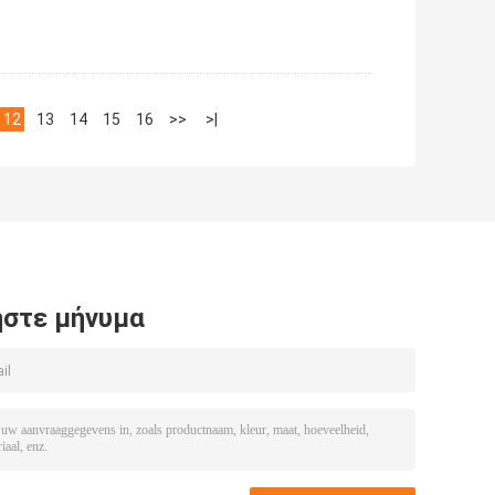
12
13
14
15
16
>>
>|
στε μήνυμα