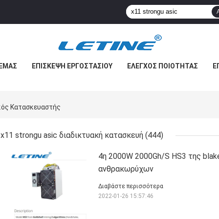
 ΕΜΆΣ
ΕΠΙΣΚΕΨΉ ΕΡΓΟΣΤΑΣΊΟΥ
ΈΛΕΓΧΟΣ ΠΟΙΌΤΗΤΑΣ
Ε
ακός Κατασκευαστής
x11 strongu asic διαδικτυακή κατασκευή
(444)
4η 2000W 2000Gh/S HS3 της blake
ανθρακωρύχων
Διαβάστε περισσότερα
2022-01-26 15:57:46