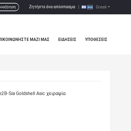
Ζητήστε ένα απόσπασμα
|
Greek
Αναζήτηση
ΠΙΚΟΙΝΩΝΉΣΤΕ ΜΑΖΊ ΜΑΣ
ΕΙΔΉΣΕΙΣ
ΥΠΟΘΈΣΕΙΣ
2B-Sia Goldshell Asic χειραψία