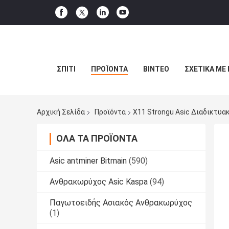
ΣΠΊΤΙ
ΠΡΟΪΌΝΤΑ
ΒΊΝΤΕΟ
ΣΧΕΤΙΚΆ ΜΕ
Αρχική Σελίδα
Προϊόντα
X11 Strongu Asic Διαδικτυ
ΌΛΑ ΤΑ ΠΡΟΪΌΝΤΑ
Asic antminer Bitmain
(590)
Ανθρακωρύχος Asic Kaspa
(94)
Παγωτοειδής Ασιακός Ανθρακωρύχος
(1)