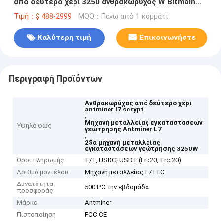
από δεύτερο χέρι 3250 ανθρακωρύχος W Bitmain
Antminer L7 Scrypt
Τιμή：$ 488-2999
MOQ：Πάνω από 1 κομμάτι
Καλύτερη τιμή
Επικοινωνήστε
Περιγραφή Προϊόντων
Ανθρακωρύχος από δεύτερο χέρι
antminer l7 scrypt
,
Μηχανή μεταλλείας εγκαταστάσεων
Υψηλό φως
γεώτρησης Antminer L7
,
2$α μηχανή μεταλλείας
εγκαταστάσεων γεώτρησης 3250W
Όροι πληρωμής
T/T, USDC, USDT (Erc20, Trc 20)
Αριθμό μοντέλου
Μηχανή μεταλλείας L7 LTC
Δυνατότητα
500 PC την εβδομάδα
προσφοράς
Μάρκα
Antminer
Πιστοποίηση
FCC CE