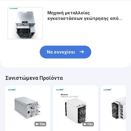
Μηχανή μεταλλείας
εγκαταστάσεων γεώτρησης από
δεύτερο χέρι 3250 ανθρακωρύχος
W Bitmain Antminer L7 Scrypt
Να συνεχίσει
Συνιστώμενα Προϊόντα