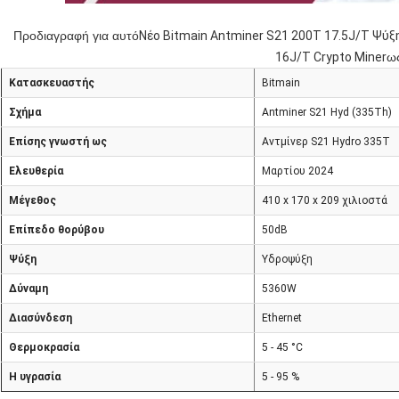
Προδιαγραφή για αυτό
Νέο Bitmain Antminer S21 200T 17.5J/T Ψύξη
16J/T Crypto Miner
ως
Κατασκευαστής
Bitmain
Σχήμα
Antminer S21 Hyd (335Th)
Επίσης γνωστή ως
Αντμίνερ S21 Hydro 335T
Ελευθερία
Μαρτίου 2024
Μέγεθος
410 x 170 x 209 χιλιοστά
Επίπεδο θορύβου
50dB
Ψύξη
Υδροψύξη
Δύναμη
5360W
Διασύνδεση
Ethernet
Θερμοκρασία
5 - 45 °C
Η υγρασία
5 - 95 %