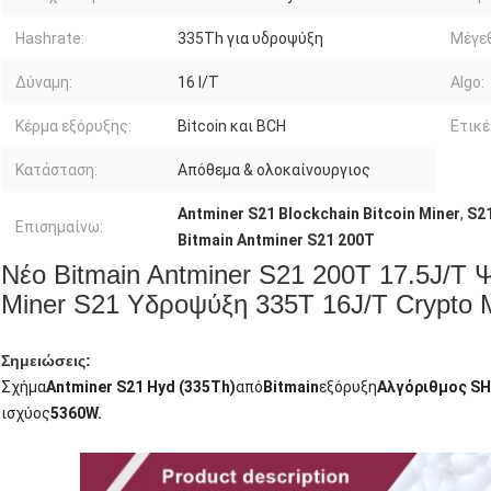
Hashrate:
335Th για υδροψύξη
Μέγε
Δύναμη:
16 Ι/Τ
Algo:
Κέρμα εξόρυξης:
Bitcoin και BCH
Ετικέ
Κατάσταση:
Απόθεμα & ολοκαίνουργιος
Antminer S21 Blockchain Bitcoin Miner
,
S2
Επισημαίνω:
Bitmain Antminer S21 200T
Νέο Bitmain Antminer S21 200T 17.5J/T Ψ
Miner S21 Υδροψύξη 335T 16J/T Crypto 
Σημειώσεις:
Σχήμα
Antminer S21 Hyd (335Th)
από
Bitmain
εξόρυξη
Αλγόριθμος SH
ισχύος
5360W.