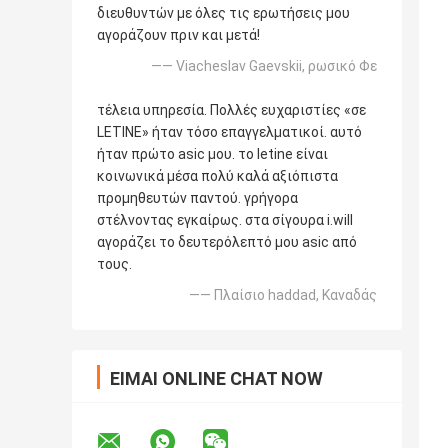
διευθυντών με όλες τις ερωτήσεις μου
αγοράζουν πριν και μετά!
—— Viacheslav Gaevskii, ρωσικό Φε
τέλεια υπηρεσία. Πολλές ευχαριστίες «σε
LETINE» ήταν τόσο επαγγελματικοί. αυτό
ήταν πρώτο asic μου. το letine είναι
κοινωνικά μέσα πολύ καλά αξιόπιστα
προμηθευτών παντού. γρήγορα
στέλνοντας εγκαίρως. στα σίγουρα i.will
αγοράζει το δευτερόλεπτό μου asic από
τους.
—— Πλαίσιο haddad, Καναδάς
ΕΊΜΑΙ ONLINE CHAT NOW