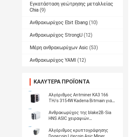
Εγκατάσταση γεώτρησης μεταλλείας
Chia
(9)
Ανθρακωρύχος Ebit Ebang
(10)
Ανθρακωρύχος StrongU
(12)
Μέρη ανθρακωρύχων Asic
(53)
Ανθρακωρύχος YAMI
(12)
ΚΑΛΎΤΕΡΑ ΠΡΟΪΌΝΤΑ
Αλγόριθμος Antminer KA3 166
TH/s 3154W Kadena Bitmain για
KDA blockchain asic ανθρακωρύχο
αποδοτικότητας ανθρακωρύχων
Ανθρακωρύχος της blake2B-Sia
τον προ-διατάζοντας
HNS ASIC χειραψιών
ανθρακωρύχων Antminer HS3
Siacoin Asic Bitmain
Αλγόριθμος κρυπτογράφησης
Dogecoin Litecoin Asic Miner