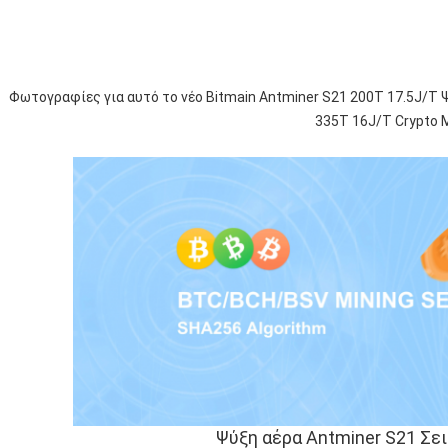
Φωτογραφίες για αυτό το νέο Bitmain Antminer S21 200T 17.5J/T Ψύ
335T 16J/T Crypto 
Ψύξη αέρα Antminer S21 Σειρ