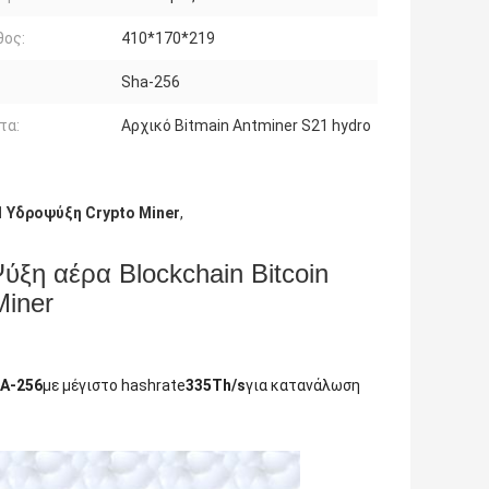
θος:
410*170*219
Sha-256
τα:
Αρχικό Bitmain Antminer S21 hydro
1 Υδροψύξη Crypto Miner
,
ύξη αέρα Blockchain Bitcoin
Miner
A-256
με μέγιστο hashrate
335Th/s
για κατανάλωση