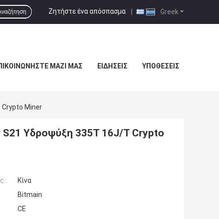
Ζητήστε ένα απόσπασμα
|
Greek
Αναζήτηση
ΠΙΚΟΙΝΩΝΉΣΤΕ ΜΑΖΊ ΜΑΣ
ΕΙΔΉΣΕΙΣ
ΥΠΟΘΈΣΕΙΣ
 Crypto Miner
er S21 Υδροψύξη 335T 16J/T Crypto
ς:
Κίνα
Bitmain
CE