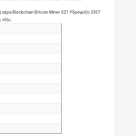
 αέρα Blockchain Bitcoin Miner S21 Υδροψύξη 335T
 εξής: