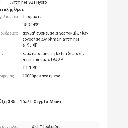
:
Antminer S21 Hydro
τολής Όροι:
ελίας min:
1 κομμάτι
USD3499
ομέρειες:
αρχική συσκευασία χαρτοκιβωτίων
εργοστασίων bitmain antminer
s19J XP
ης:
εξαρτάται από τη batch διαταγής
antminer σας s19J XP
TT/USDT
σφοράς:
10000pcs ανά ημέρα
ύξη 335T 16J/T Crypto Miner
 μοντέλου:
S21 Υδροξείδιο