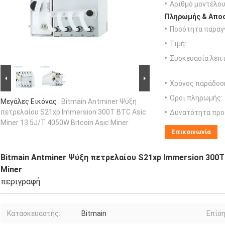
Αριθμό μοντέλου
Πληρωμής & Αποσ
Ποσότητα παραγγ
Τιμή:
Συσκευασία λεπτ
Χρόνος παράδοσ
Όροι πληρωμής:
Μεγάλες Εικόνας :
Bitmain Antminer Ψύξη
πετρελαίου S21xp Immersion 300T BTC Asic
Δυνατότητα προ
Miner 13.5J/T 4050W Bitcoin Asic Miner
Επικοινωνία
Bitmain Antminer Ψύξη πετρελαίου S21xp Immersion 300T 
Miner
περιγραφή
Κατασκευαστής:
Bitmain
Επίση