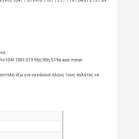
J Pro 104T / S19 Pro 110T / L7 / T19 / DR5 / Z15 / S9
ένα
 Pro104t 100t S19 95η 90η S19a asic miner
οστολή έξω για να κάνουν όλους τους πελάτες να