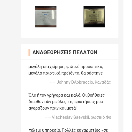
ΑΝΑΘΕΩΡΉΣΕΙΣ ΠΕΛΑΤΏΝ
μεγάλη επιχείρηση, φιλικό προσωπικό,
μεγάλα ποιοτικά προϊόντα. θα σύστηνε.
—— Johnny DAbbraccio, Καναδάς
Όλα ήταν γρήγορα και καλά. Οι βοήθειες
διευθυντών με όλες τις ερωτήσεις μου
αγοράζουν πριν και μετά!
—— Viacheslav Gaevskii, ρωσικό Φε
τέλεια υπηρεσία. Πολλές ευχαριστίες «σε