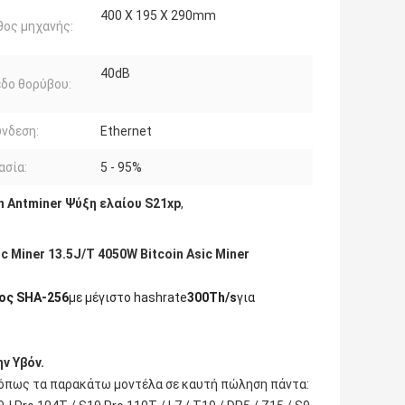
400 X 195 X 290mm
ος μηχανής:
40dB
δο θορύβου:
νδεση:
Ethernet
ασία:
5 - 95%
n Antminer Ψύξη ελαίου S21xp
,
 Miner 13.5J/T 4050W Bitcoin Asic Miner
ος SHA-256
με μέγιστο hashrate
300Th/s
για
ν Υβόν.
 όπως τα παρακάτω μοντέλα σε καυτή πώληση πάντα: