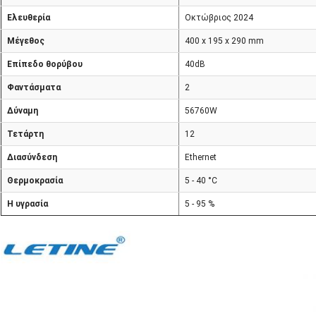
Ελευθερία
Οκτώβριος 2024
Μέγεθος
400 x 195 x 290 mm
Επίπεδο θορύβου
40dB
Φαντάσματα
2
Δύναμη
56760W
Τετάρτη
12
Διασύνδεση
Ethernet
Θερμοκρασία
5 - 40 °C
Η υγρασία
5 - 95 %