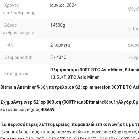
Χρόνος
Ιούνιος. 2024
Μέγεθ
απελευθέρωσης:
Βάρος
14500g
Επίπε
ανθρακωρύχων:
ΦΑΝ:
2 τεμάχια
Διασύ
Θερμοκρασία:
5 - 40 °C
Η υγρ
Πλημμύρισμα 300T BTC Asic Miner
,
Bitmai
Επισημαίνω:
13.5J/T BTC Asic Miner
Bitmain Antminer Ψύξη πετρελαίου S21xp Immersion 300T BTC Asic
Σχήμα
Αντμινερ S21xp βύθιση (300Th)
από
Bitmain
εξόρυξη
Αλγόριθμ
κατανάλωση ισχύος
4050W.
Για περισσότερες λεπτομέρειες, παρακαλώ επικοινωνήστε με τη
Έχουμε όλους τους τύπους υπολογιστών και συναφείς εξαρτήματα,