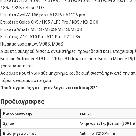
Ετικέτα Ant S19J 90T / S19 95T / S19J Pro 96T / S19J Pro 100T / S19
/ S9J / S9K / S9se / D7
Ετικέτα Aval A1166 pro / A1246 / A1126 pro
Ετικέτες Golds CK5 / HS5 / LT5 Pro / KD5 / KD-BOX
Ετικέτα Whats M31S /M30S/M21S/M20S
Ετικέτες: A10, A10 Pro, A11 Pro, T2T, L3+
Πίνακας γραφικών: M08S, M06S
Δισκέτα σκληρού δίσκου, ανεμιστήρες, τροφοδοσία και μεταχειρισμ
Bitmain Antminer S19 Pro 110η s9 bitmain miners Bitcoin Miner S19j
χρησιμοποιείται
Ασφαλές κουτί για κάθε μηχάνημα και δοκιμή σωστά πριν από την απ
πάρει εργασιακά στοιχεία.
Προδιαγραφές για την εν λόγω νέα έκδοση S21:
Προδιαγραφές
Κατασκευαστής
Bitmain
Σχήμα
Αντμινερ S21xp βύθιση ((300Th)
Επίσης γνωστή ως
Antminer S21XP imm