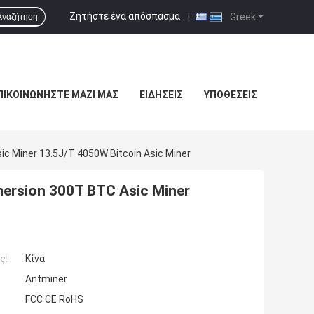
Ζητήστε ένα απόσπασμα
|
Greek
Αναζήτηση
ΠΙΚΟΙΝΩΝΉΣΤΕ ΜΑΖΊ ΜΑΣ
ΕΙΔΉΣΕΙΣ
ΥΠΟΘΈΣΕΙΣ
c Miner 13.5J/T 4050W Bitcoin Asic Miner
ersion 300T BTC Asic Miner
ς:
Κίνα
Antminer
FCC CE RoHS