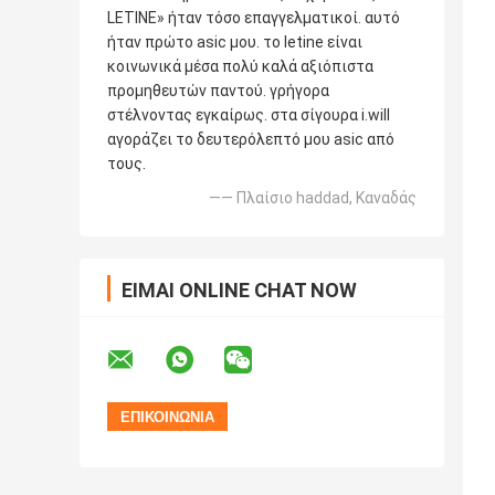
LETINE» ήταν τόσο επαγγελματικοί. αυτό
ήταν πρώτο asic μου. το letine είναι
κοινωνικά μέσα πολύ καλά αξιόπιστα
προμηθευτών παντού. γρήγορα
στέλνοντας εγκαίρως. στα σίγουρα i.will
αγοράζει το δευτερόλεπτό μου asic από
τους.
—— Πλαίσιο haddad, Καναδάς
ΕΊΜΑΙ ONLINE CHAT NOW