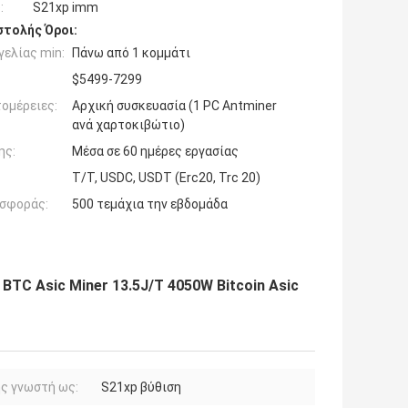
:
S21xp imm
τολής Όροι:
ελίας min:
Πάνω από 1 κομμάτι
$5499-7299
ομέρειες:
Αρχική συσκευασία (1 PC Antminer
ανά χαρτοκιβώτιο)
ης:
Μέσα σε 60 ημέρες εργασίας
T/T, USDC, USDT (Erc20, Trc 20)
σφοράς:
500 τεμάχια την εβδομάδα
BTC Asic Miner 13.5J/T 4050W Bitcoin Asic
ς γνωστή ως:
S21xp βύθιση