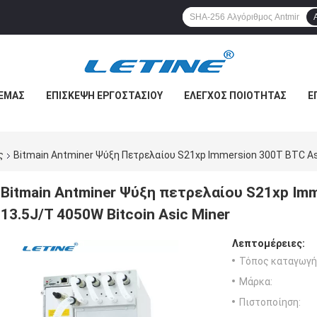
 ΕΜΆΣ
ΕΠΙΣΚΕΨΉ ΕΡΓΟΣΤΑΣΊΟΥ
ΈΛΕΓΧΟΣ ΠΟΙΌΤΗΤΑΣ
Ε
ς
Bitmain Antminer Ψύξη Πετρελαίου S21xp Immersion 300T BTC Asi
Bitmain Antminer Ψύξη πετρελαίου S21xp Imm
13.5J/T 4050W Bitcoin Asic Miner
Λεπτομέρειες:
Τόπος καταγωγή
Μάρκα:
Πιστοποίηση: