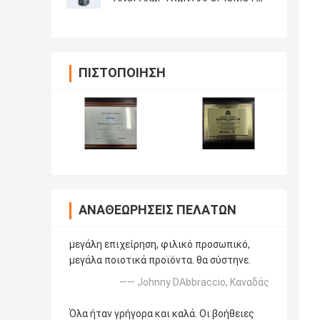
26.3T 2630W KDA ΜΕΤΑΛΛΕΊΑΣ
KADENA GOLDSHELL KD6
ΠΙΣΤΟΠΟΊΗΣΗ
ΑΝΑΘΕΩΡΉΣΕΙΣ ΠΕΛΑΤΏΝ
μεγάλη επιχείρηση, φιλικό προσωπικό,
μεγάλα ποιοτικά προϊόντα. θα σύστηνε.
—— Johnny DAbbraccio, Καναδάς
Όλα ήταν γρήγορα και καλά. Οι βοήθειες