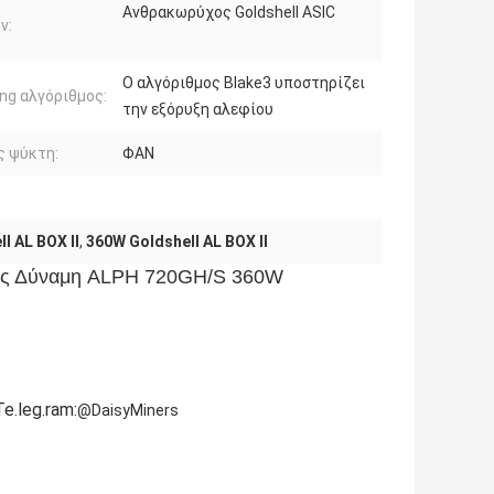
Ανθρακωρύχος Goldshell ASIC
ν:
Ο αλγόριθμος Blake3 υποστηρίζει
ng αλγόριθμος:
την εξόρυξη αλεφίου
ς ψύκτη:
ΦΑΝ
l AL BOX ΙΙ
,
360W Goldshell AL BOX II
στής Δύναμη ALPH 720GH/S 360W
e.leg.ram:
@DaisyMiners