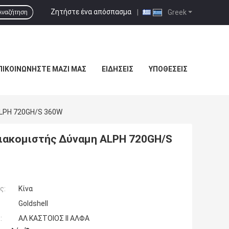
Ζητήστε ένα απόσπασμα
|
Greek
Αναζήτηση
ΠΙΚΟΙΝΩΝΉΣΤΕ ΜΑΖΊ ΜΑΣ
ΕΙΔΉΣΕΙΣ
ΥΠΟΘΈΣΕΙΣ
 ALPH 720GH/S 360W
 διακομιστής Δύναμη ALPH 720GH/S
ς:
Κίνα
Goldshell
:
ΑΛ ΚΑΣΤΟΙΟΣ ΙΙ ΑΛΦΑ