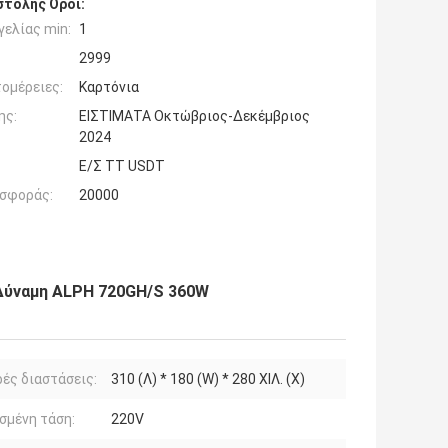
τολής Όροι:
ελίας min:
1
2999
ομέρειες:
Καρτόνια
ης:
ΕΙΣΤΙΜΑΤΑ Οκτώβριος-Δεκέμβριος
2024
Ε/Σ TT USDT
σφοράς:
20000
 Δύναμη ALPH 720GH/S 360W
ές διαστάσεις:
310 (Λ) * 180 (W) * 280 ΧΙΛ. (Χ)
σμένη τάση:
220V