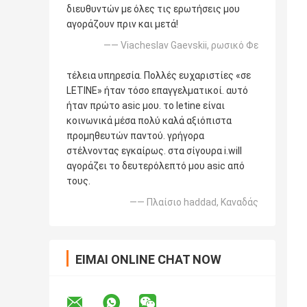
διευθυντών με όλες τις ερωτήσεις μου
αγοράζουν πριν και μετά!
—— Viacheslav Gaevskii, ρωσικό Φε
τέλεια υπηρεσία. Πολλές ευχαριστίες «σε
LETINE» ήταν τόσο επαγγελματικοί. αυτό
ήταν πρώτο asic μου. το letine είναι
κοινωνικά μέσα πολύ καλά αξιόπιστα
προμηθευτών παντού. γρήγορα
στέλνοντας εγκαίρως. στα σίγουρα i.will
αγοράζει το δευτερόλεπτό μου asic από
τους.
—— Πλαίσιο haddad, Καναδάς
ΕΊΜΑΙ ONLINE CHAT NOW