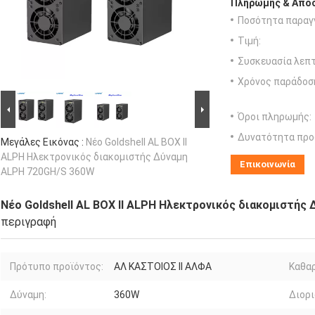
Πληρωμής & Αποσ
Ποσότητα παραγγ
Τιμή:
Συσκευασία λεπτ
Χρόνος παράδοσ
Όροι πληρωμής:
Δυνατότητα προ
Μεγάλες Εικόνας :
Νέο Goldshell AL BOX II
ALPH Ηλεκτρονικός διακομιστής Δύναμη
Επικοινωνία
ALPH 720GH/S 360W
Νέο Goldshell AL BOX II ALPH Ηλεκτρονικός διακομιστής
περιγραφή
Πρότυπο προϊόντος:
ΑΛ ΚΑΣΤΟΙΟΣ ΙΙ ΑΛΦΑ
Καθαρ
Δύναμη:
360W
Διορι