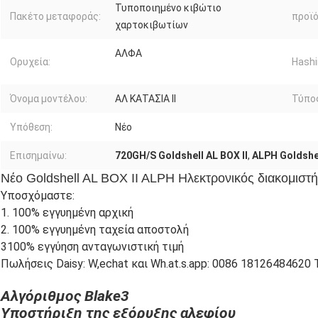
Τυποποιημένο κιβώτιο
Πακέτο μεταφοράς:
προϊό
χαρτοκιβωτίων
ΑΛΦΑ
Ορυχεία:
Hashi
Όνομα μοντέλου:
ΑΛ ΚΑΤΑΣΙΑ ΙΙ
Τύπο
Υπόθεση:
Νέο
Επισημαίνω:
720GH/S Goldshell AL BOX ΙΙ
,
ALPH Goldshel
Νέο Goldshell AL BOX II ALPH Ηλεκτρονικός διακομι
Υποσχόμαστε:
1. 100% εγγυημένη αρχική
2. 100% εγγυημένη ταχεία αποστολή
3100% εγγύηση ανταγωνιστική τιμή
Πωλήσεις Daisy: W,echat και Wh.at.s.app: 0086 18126484620 T
Αλγόριθμος Blake3
Υποστήριξη της εξόρυξης αλεφίου