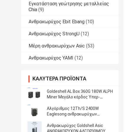
Εγκατάσταση γεώτρησης μεταλλείας
Chia
(9)
Ανθρακωρύχος Ebit Ebang
(10)
Ανθρακωρύχος StrongU
(12)
Μέρη ανθρακωρύχων Asic
(53)
Ανθρακωρύχος YAMI
(12)
ΚΑΛΎΤΕΡΑ ΠΡΟΪΌΝΤΑ
Goldeshell AL Box 360G 180W ALPH
Miner Μεγάλο κέρδος Υπερ-
αποτελεσματική μηχανή εξόρυξης
για το σπίτι 35db Alephium Miner
Αλγόριθμος 12Th/S 2400W
Eaglesong ανθρακωρύχων
Goldshell CK5 CKB Nervos
Ανθρακωρύχος Goldshell Asic
ΑΝΘΡΑΚΩΡΎΧΩΝ ΑΛΓΟΡΊΘΜΟΥ