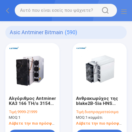
Asic Antminer Bitmain
(590)
Αλγόριθμος Antminer
Ανθρακωρύχος της
KA3 166 TH/s 3154W
blake2B-Sia HNS
Kadena Bitmain για
ASIC χειραψιών
Τιμή:
9999-21999
Τιμή:
διαπραγματεύσιμα
KDA blockchain asic
ανθρακωρύχων
MOQ:
1
MOQ:
1 κομμάτι
ανθρακωρύχο
Antminer HS3
αποδοτικότητας
Siacoin Asic Bitmain
Λάβετε την πιο πρόσφατη τιμή
Λάβετε την πιο πρόσφατη τιμή
ανθρακωρύχων τον