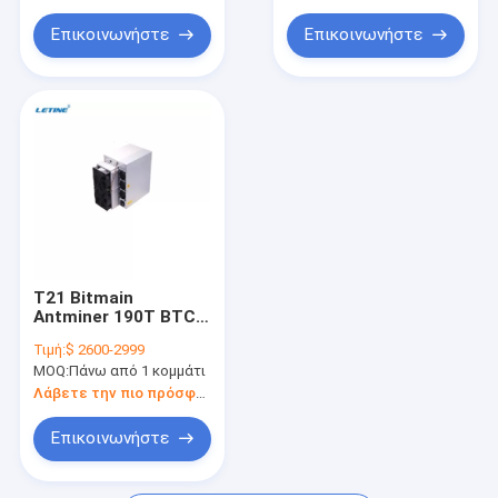
ανθρακωρύχος iPollo
Επικοινωνήστε
Επικοινωνήστε
Εγκατάσταση γεώτρησης μεταλλείας Chia
Ανθρακωρύχος Ebit Ebang
Ανθρακωρύχος StrongU
Μέρη ανθρακωρύχων Asic
Ανθρακωρύχος YAMI
T21 Bitmain
Antminer 190T BTC
Asic Miner 19W/J
Τιμή:
$ 2600-2999
3610W Μηχανή
MOQ:
Πάνω από 1 κομμάτι
εξόρυξης Bitcoin
Λάβετε την πιο πρόσφατη τιμή
Επικοινωνήστε