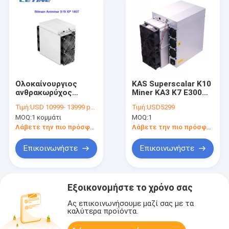
Ολοκαίνουργιος
KAS Superscalar K10
ανθρακωρύχος
Miner KA3 K7 E300
Bitmain Antminer
14G kHeavyHash K10
Τιμή:
USD 10999- 13999 per piece
Τιμή:
USD5299
S19XP 140T Sha-256
30G 1700W Μηχανή
MOQ:
1 κομμάτι
MOQ:
1
Algo BTC Asic
εξόρυξης Kaspa
αποθεμάτων
Λάβετε την πιο πρόσφατη τιμή
Λάβετε την πιο πρόσφατη τιμή
Επικοινωνήστε
Επικοινωνήστε
Εξοικονομήστε το χρόνο σας
Ας επικοινωνήσουμε μαζί σας με τα
καλύτερα προϊόντα.