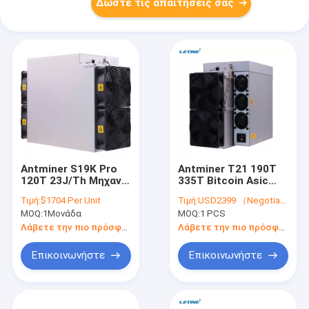
Δώστε τις απαιτήσεις σας
Antminer S19K Pro
Antminer T21 190T
120T 23J/Th Μηχανή
335T Bitcoin Asic
εξόρυξης Bitcoin
Miner S21 200T S21
Τιμή:
$1704 Per Unit
Τιμή:
USD2399 （Negotiable）
S19K Pro 115T
Hydro 335T BTC Asic
MOQ:
1Μονάδα
MOQ:
1 PCS
Μηχανή εξόρυξης
Λάβετε την πιο πρόσφατη τιμή
Λάβετε την πιο πρόσφατη τιμή
Επικοινωνήστε
Επικοινωνήστε