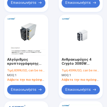
προ-διατάζοντας
Επικοινωνήστε
Επικοινωνήστε
Αλγόριθμος
Ανθρακωρύχος 4
κρυπτογράφησης
Crypto 3080W
Dogecoin Litecoin
Antminer K7 63.5T
Τιμή:
8399USD, can be negotiate
Τιμή:
4599USD, can be negotiate
Asic Miner Machine
CKB Asic Bitmain
MOQ:
1
MOQ:
1
Antminer L7 9050MH
Nervos ανεμιστήρων
Λάβετε την πιο πρόσφατη τιμή
Λάβετε την πιο πρόσφατη τιμή
Επικοινωνήστε
Επικοινωνήστε