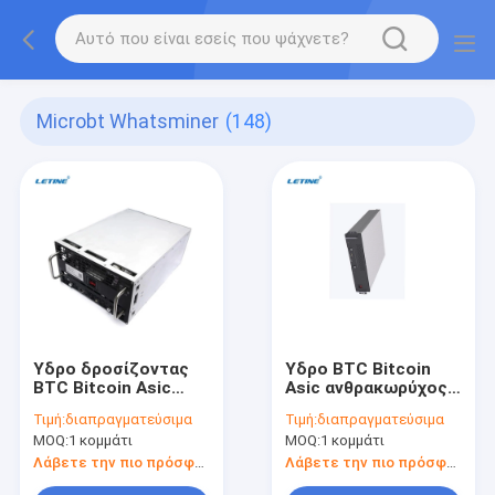
Microbt Whatsminer
(148)
Υδρο δροσίζοντας
Υδρο BTC Bitcoin
BTC Bitcoin Asic
Asic ανθρακωρύχος
ανθρακωρύχος
Whatsminer M53
Τιμή:
διαπραγματεύσιμα
Τιμή:
διαπραγματεύσιμα
Whatsminer M56S
ανθρακωρύχος Sha-
MOQ:
1 κομμάτι
MOQ:
1 κομμάτι
210T ανθρακωρύχος
256 αλγορίθμου
Sha-256 αλγορίθμου
υδρόψυξης
Λάβετε την πιο πρόσφατη τιμή
Λάβετε την πιο πρόσφατη τιμή
υδρόψυξης