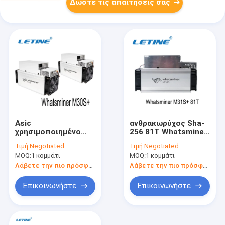
Δώστε τις απαιτήσεις σας
Asic
ανθρακωρύχος Sha-
χρησιμοποιημένο
256 81T Whatsminer
ανθρακωρύχος
M31s+ M31s μηχανή
Τιμή:
Negotiated
Τιμή:
Negotiated
3268W Microbt M30s
μεταλλείας
MOQ:
1 κομμάτι
MOQ:
1 κομμάτι
Whatsminer M20s
νομισμάτων
70t Microbt
ανθρακωρύχων BTC
Λάβετε την πιο πρόσφατη τιμή
Λάβετε την πιο πρόσφατη τιμή
Whatsminer M32
BTC Asic
M31s Asic
Επικοινωνήστε
Επικοινωνήστε