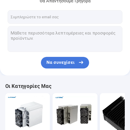
Θα Απαντήσουμε Γρήγορα
Σχετικά με εμάς
Επισκεψή εργοστασίου
Έλεγχος ποιότητας
Επικοινωνήστε μαζί μας
Ειδήσεις
Να συνεχίσει
Υποθέσεις
Οι Κατηγορίες Μας
Asic antminer Bitmain
Ανθρακωρύχος Asic Kaspa
Παγωτοειδής Ασιακός Ανθρακωρύχος