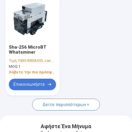
Sha-256 MicroBT
Whatsminer
Τιμή:
7000-9000USD, can be negotiate
MOQ:
1
Λάβετε την πιο πρόσφατη τιμή
Επικοινωνήστε
Σπίτι
Δείτε περισσότερων
Προϊόντα
Βίντεο
Αφήστε Ένα Μήνυμα