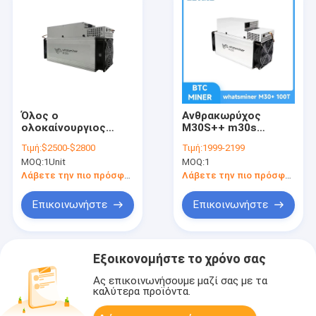
Όλος ο
Ανθρακωρύχος
ολοκαίνουργιος
M30S++ m30s
ανθρακωρύχος
MicroBT Whatsminer
Τιμή:
$2500-$2800
Τιμή:
1999-2199
μηχανών μεταλλείας
M30S+ 100T 102T
MOQ:
1Unit
MOQ:
1
Whatsminer M30S
BTC Letine microbt
88T 90T 38W Bitcoin
Λάβετε την πιο πρόσφατη τιμή
Λάβετε την πιο πρόσφατη τιμή
M30S+ 100T M30S++
106T 108T Asic
Επικοινωνήστε
Επικοινωνήστε
Εξοικονομήστε το χρόνο σας
Ας επικοινωνήσουμε μαζί σας με τα
καλύτερα προϊόντα.